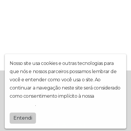
Nosso site usa cookies e outras tecnologias para
que nós e nossos parceiros possamos lembrar de
A rádio Estação Floripa é a mais nova opção de muita música,
você e entender como você usa o site. Ao
informação, abrangendo todas as plataformas digitais para sua
continuar a navegação neste site será considerado
melhor experiência. Trazendo muita interação direto de
Florianópolis para Santa Catarina, Para o Mundo através da
como consentimento implícito à nossa
política de
internet! Estação Floripa - Sempre conectada com você!
privacidade
.
Radioestacaofloripa
Entendi
by
BRASCAST