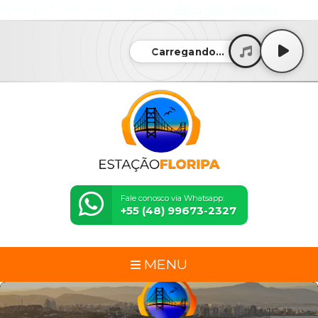
" />
" />
" />
" />
" />
" />
" />
Estação Floripa
Carregando...
Fale conosco via Whatsapp:
+55 (48) 99673-2327
MENU