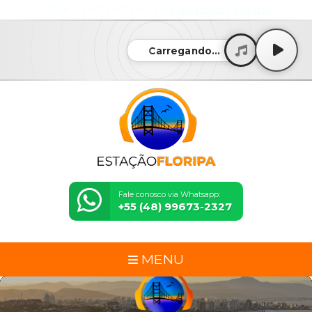
" />
" />
" />
" />
" />
" />
" />
Estação Floripa
Carregando...
Fale conosco via Whatsapp:
+55 (48) 99673-2327
MENU