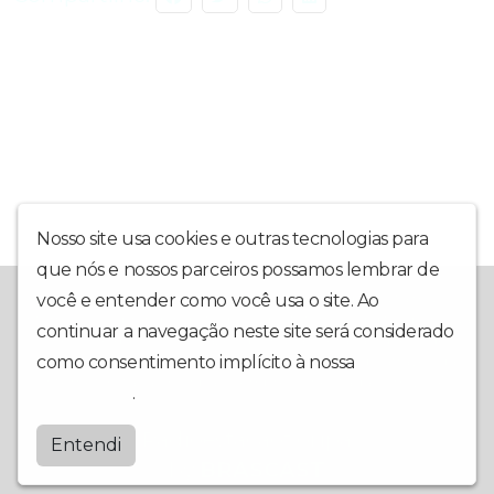
Nosso site usa cookies e outras tecnologias para
que nós e nossos parceiros possamos lembrar de
A rádio Estação Floripa é a mais nova opção de muita música,
você e entender como você usa o site. Ao
informação, abrangendo todas as plataformas digitais para sua
continuar a navegação neste site será considerado
melhor experiência. Trazendo muita interação direto de
Florianópolis para Santa Catarina, Para o Mundo através da
como consentimento implícito à nossa
política de
internet! Estação Floripa - Sempre conectada com você!
privacidade
.
Radioestacaofloripa
Entendi
by
BRASCAST